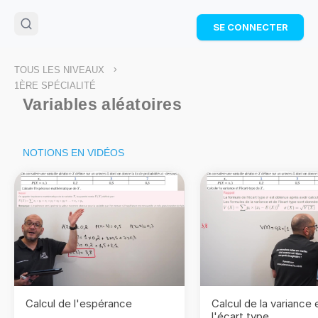
🌴
Cahier de vacances offert
: révise les maths cet
SE CONNECTER
été !
Télécharge ton PDF gratuit et progresse avec des
exercices corrigés en vidéo.
>
TOUS LES NIVEAUX
TÉLÉCHARGER
1ÈRE SPÉCIALITÉ
Variables aléatoires
NOTIONS EN VIDÉOS
Calcul de l'espérance
Calcul de la variance 
l'écart type