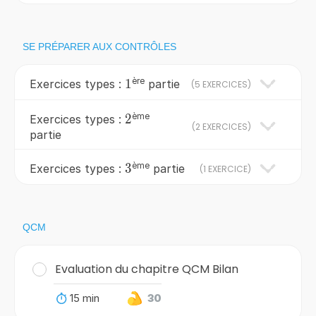
SE PRÉPARER AUX CONTRÔLES
ère
1
1
Exercices types :
partie
(
5 EXERCICES
)
ème
2
2
Exercices types :
(
2 EXERCICES
)
partie
ème
3
3
Exercices types :
partie
(
1 EXERCICE
)
QCM
Evaluation du chapitre QCM Bilan
15 min
30