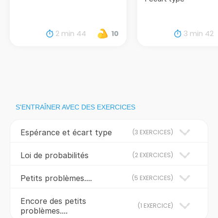
2 min 44
3 min 42
10
S'ENTRAÎNER AVEC DES EXERCICES
Espérance et écart type
(
3 EXERCICES
)
Loi de probabilités
(
2 EXERCICES
)
Petits problèmes....
(
5 EXERCICES
)
Encore des petits
(
1 EXERCICE
)
problèmes....