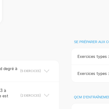
SE PRÉPARER AUX 
Exercices types 
d degré à
(
5 EXERCICES
)
Exercices types 
3
3
é
à
e est
(
2 EXERCICES
)
QCM D'ENTRAÎNEME