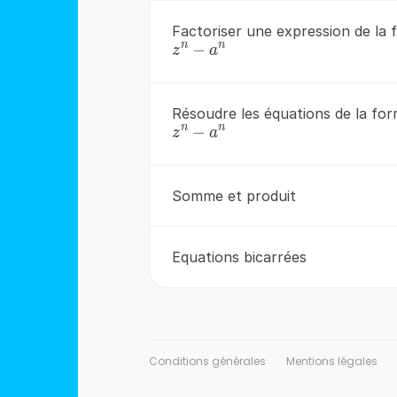
Factoriser une expression de la
n
n
z^{n}-
−
z
a
a^{n}
Résoudre les équations de la fo
n
n
z^{n}-
−
z
a
a^{n}
Somme et produit
Equations bicarrées
Conditions générales
Mentions légales