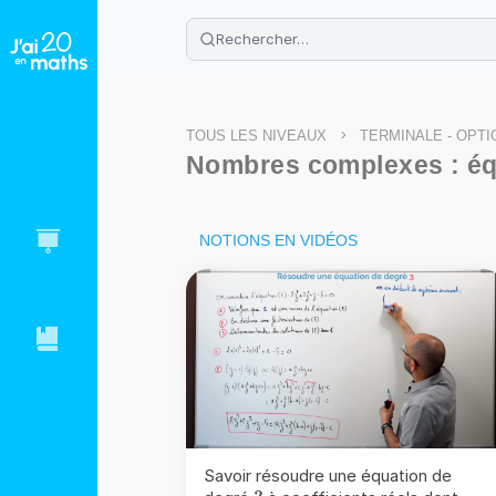
🌴
Cahier de vacances offert
: révis
Télécharge ton PDF gratuit et progres
>
TOUS LES NIVEAUX
TERMINALE - OPT
Nombres complexes : éq
NOTIONS EN VIDÉOS
Savoir résoudre une équation de