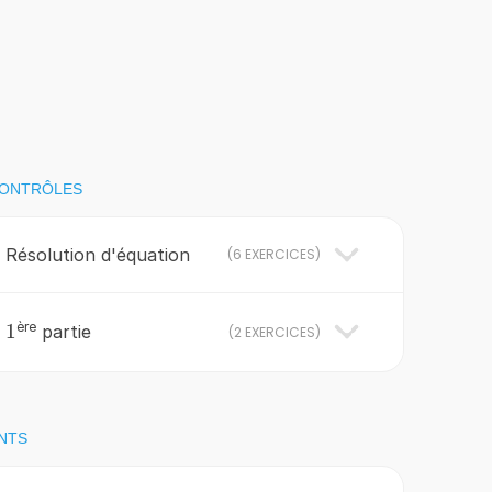
CONTRÔLES
: Résolution d'équation
(
6 EXERCICES
)
ère
1
1
:
partie
(
2 EXERCICES
)
NTS