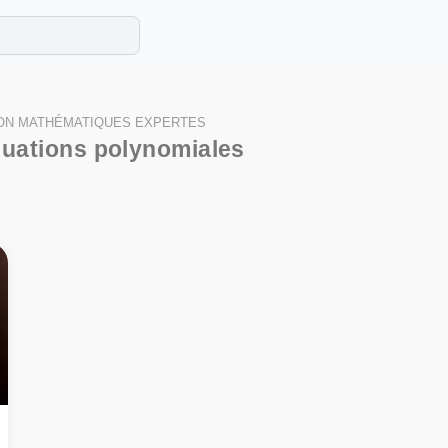
e les maths cet été !
se avec des exercices corrigés en vidéo.
ION MATHÉMATIQUES EXPERTES
uations polynomiales