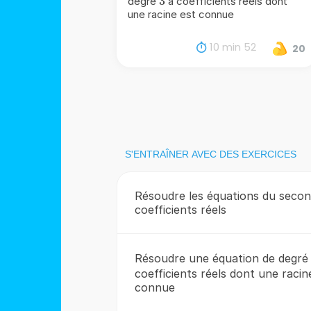
3
3
degré
à coefficients réels dont
une racine est connue
10 min 52
20
S'ENTRAÎNER AVEC DES EXERCICES
Résoudre les équations du secon
coefficients réels
Résoudre une équation de degr
coefficients réels dont une racin
connue