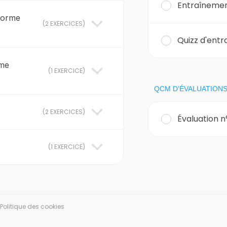
Entraînemen
 forme
(
2 EXERCICES
)
Quizz d'entr
rme
(
1 EXERCICE
)
QCM D'ÉVALUATION
(
2 EXERCICES
)
Évaluation n
(
1 EXERCICE
)
Politique des cookies