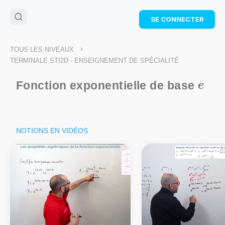
🌴
Cahier de vacances offert
: révise les maths cet
SE CONNECTER
été !
Télécharge ton PDF gratuit et progresse avec des
exercices corrigés en vidéo.
>
TOUS LES NIVEAUX
TÉLÉCHARGER
TERMINALE STI2D - ENSEIGNEMENT DE SPÉCIALITÉ
e
Fonction exponentielle de base
e
NOTIONS EN VIDÉOS