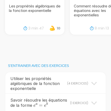
Les propriétés algébriques de
Comment résoudre d
la fonction exponentielle
équations avec les
exponentielles
3 min 47
8 min 13
10
S'ENTRAINER AVEC DES EXERCICES
Utiliser les propriétés
algébriques de la fonction
(
4 EXERCICES
)
exponentielle
Savoir résoudre les équations
(
1 EXERCICE
)
a
b
e^{a}=e^{b}
=
de la forme
e
e