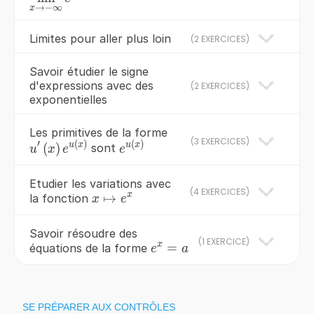
+\infty }
→
−
∞
x
}\limits_{x\to
e^{kx}
-\infty }
Limites pour aller plus loin
(
2 EXERCICES
)
e^{kx}
Savoir étudier le signe
d'expressions avec des
(
2 EXERCICES
)
exponentielles
Les primitives de la forme
(
3 EXERCICES
)
′
(
)
(
)
u'\left(x\right)e^{u\left(x\right)}
e^{u\left(x\right)}
u
x
u
x
(
)
sont
u
x
e
e
Etudier les variations avec
(
4 EXERCICES
)
x
x\mapsto
↦
la fonction
x
e
e^{x}
Savoir résoudre des
(
1 EXERCICE
)
x
e^x=a
=
équations de la forme
e
a
SE PRÉPARER AUX CONTRÔLES