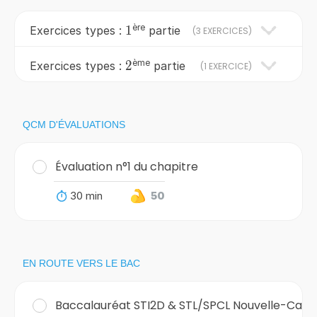
ère
1
1
Exercices types :
partie
(
3 EXERCICES
)
ème
2
2
Exercices types :
partie
(
1 EXERCICE
)
QCM D'ÉVALUATIONS
Évaluation n°1 du chapitre
30 min
50
EN ROUTE VERS LE BAC
Baccalauréat STI2D & STL/SPCL Nouvelle-Calé