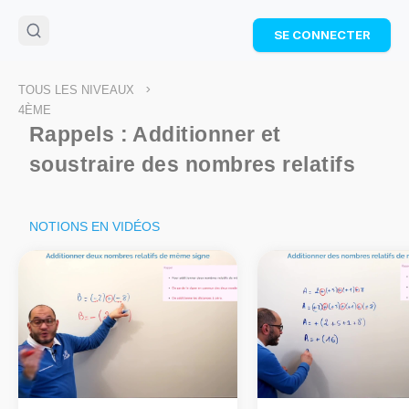
🌴
Cahier de vacances offert
: révise les maths cet
SE CONNECTER
été !
Télécharge ton PDF gratuit et progresse avec des
exercices corrigés en vidéo.
>
TOUS LES NIVEAUX
TÉLÉCHARGER
4ÈME
Rappels : Additionner et
soustraire des nombres relatifs
NOTIONS EN VIDÉOS