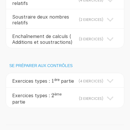
(
4 EXERCICES
)
relatifs
Soustraire deux nombres
(
2 EXERCICES
)
relatifs
Enchaînement de calculs (
(
3 EXERCICES
)
Additions et soustractions)
SE PRÉPARER AUX CONTRÔLES
ère
1
1
Exercices types :
partie
(
4 EXERCICES
)
ème
2
2
Exercices types :
(
3 EXERCICES
)
partie