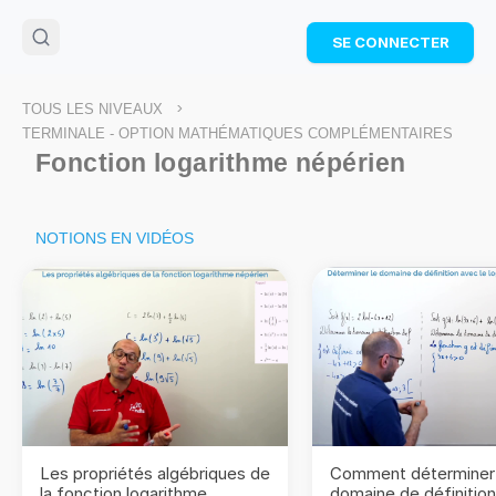
🌴
Cahier de vacances offert
: révise les maths cet
SE CONNECTER
été !
Télécharge ton PDF gratuit et progresse avec des
exercices corrigés en vidéo.
>
TOUS LES NIVEAUX
TÉLÉCHARGER
TERMINALE - OPTION MATHÉMATIQUES COMPLÉMENTAIRES
Fonction logarithme népérien
NOTIONS EN VIDÉOS
Les propriétés algébriques de
Comment déterminer 
la fonction logarithme
domaine de définitio