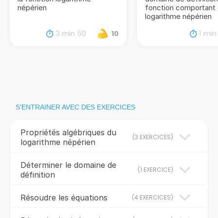
népérien
fonction comportant
logarithme népérien
3 min 50
1 min
10
S'ENTRAINER AVEC DES EXERCICES
Propriétés algébriques du
(
3 EXERCICES
)
logarithme népérien
Déterminer le domaine de
(
1 EXERCICE
)
définition
Résoudre les équations
(
4 EXERCICES
)