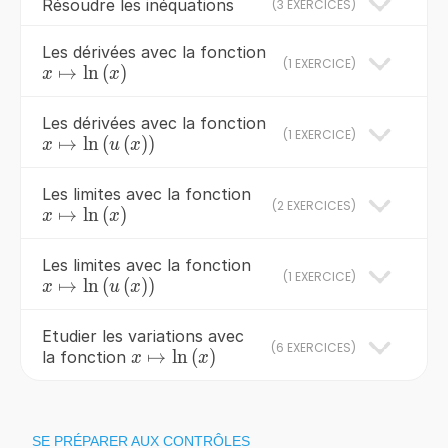
Résoudre les inéquations
(
3 EXERCICES
)
Les dérivées avec la fonction
(
1 EXERCICE
)
x\mapsto
↦
ln
(
)
x
x
\ln
\left(x\right)
Les dérivées avec la fonction
(
1 EXERCICE
)
↦
ln
x\mapsto \ln
(
(
)
)
x
u
x
\left(u\left(x\right)\right)
Les limites avec la fonction
(
2 EXERCICES
)
x\mapsto
↦
ln
(
)
x
x
\ln
\left(x\right)
Les limites avec la fonction
(
1 EXERCICE
)
↦
ln
x\mapsto \ln
(
(
)
)
x
u
x
\left(u\left(x\right)\right)
Etudier les variations avec
(
6 EXERCICES
)
x\mapsto
↦
ln
(
)
la fonction
x
x
\ln
\left(x\right)
SE PRÉPARER AUX CONTRÔLES