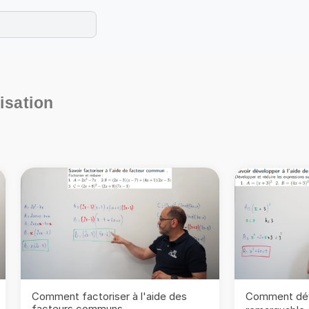
e les maths cet été !
se avec des exercices corrigés en vidéo.
isation
Comment factoriser à l'aide des
Comment déve
facteurs communs