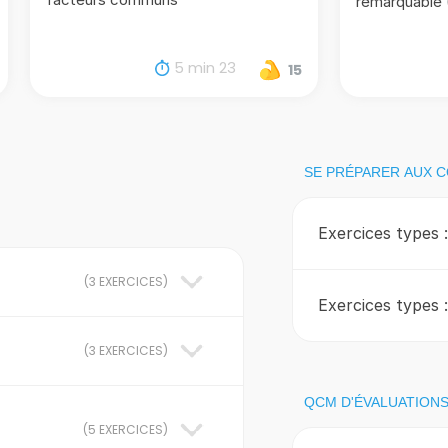
remarquable
5 min 23
15
SE PRÉPARER AUX 
Exercices types 
(
3 EXERCICES
)
Exercices types 
(
3 EXERCICES
)
QCM D'ÉVALUATION
(
5 EXERCICES
)