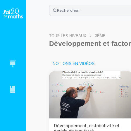
🌴
Cahier de vacances offert
: révis
Télécharge ton PDF gratuit et progres
>
TOUS LES NIVEAUX
3ÈME
Développement et factor
NOTIONS EN VIDÉOS
Développement, distributivité et
double distributivité