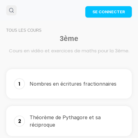
🌴
Cahier de vacances offert
: révise les maths cet
SE CONNECTER
été !
Télécharge ton PDF gratuit et progresse avec des
exercices corrigés en vidéo.
TOUS LES COURS
TÉLÉCHARGER
3ème
Cours en vidéo et exercices de maths pour la 3ème.
1
Nombres en écritures fractionnaires
Théorème de Pythagore et sa
2
réciproque