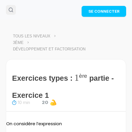
🌴
Cahier de vacances offert
: révise les maths cet
SE CONNECTER
été !
Télécharge ton PDF gratuit et progresse avec des
exercices corrigés en vidéo.
TÉLÉCHARGER
>
TOUS LES NIVEAUX
>
3ÈME
DÉVELOPPEMENT ET FACTORISATION
1
1
ère
Exercices types :
partie -
Exercice 1
10 min
20
On considère l’expression