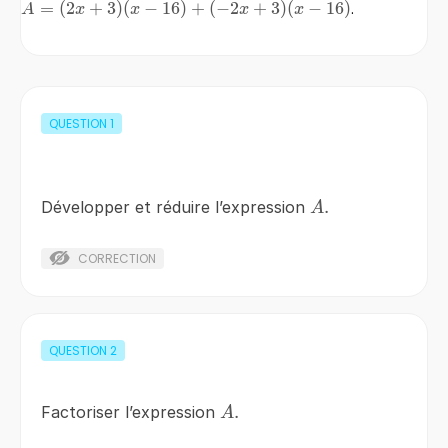
A=
=
(
2
+
3
)
(
−
16
)
+
(
−
2
+
3
)
(
−
16
)
.
A
x
x
x
x
(2x+3)
(x-16)+
(-2x+3)
(x-16)
QUESTION
1
A.
.
Développer et réduire l’expression
A
CORRECTION
QUESTION
2
A.
.
Factoriser l’expression
A