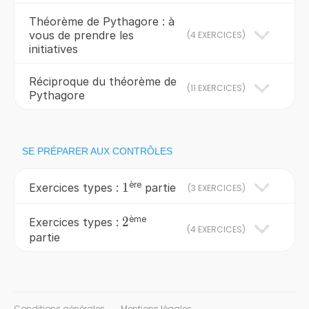
Théorème de Pythagore : à
vous de prendre les
(
4 EXERCICES
)
initiatives
Réciproque du théorème de
(
11 EXERCICES
)
Pythagore
SE PRÉPARER AUX CONTRÔLES
ère
1
1
Exercices types :
partie
(
3 EXERCICES
)
ème
2
2
Exercices types :
(
4 EXERCICES
)
partie
Conditions générales
Mentions légales