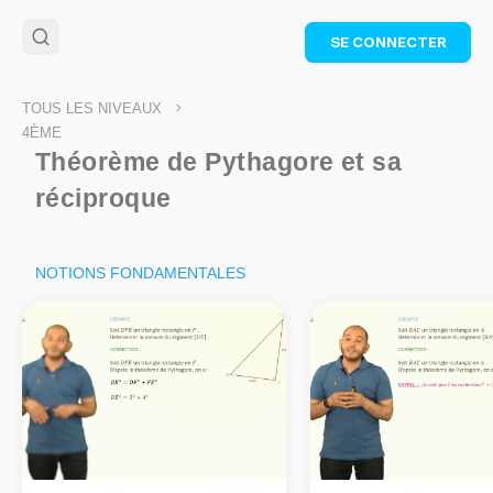
🌴
Cahier de vacances offert
: révise les maths cet
SE CONNECTER
été !
Télécharge ton PDF gratuit et progresse avec des
exercices corrigés en vidéo.
>
TOUS LES NIVEAUX
TÉLÉCHARGER
4ÈME
Théorème de Pythagore et sa
réciproque
NOTIONS FONDAMENTALES