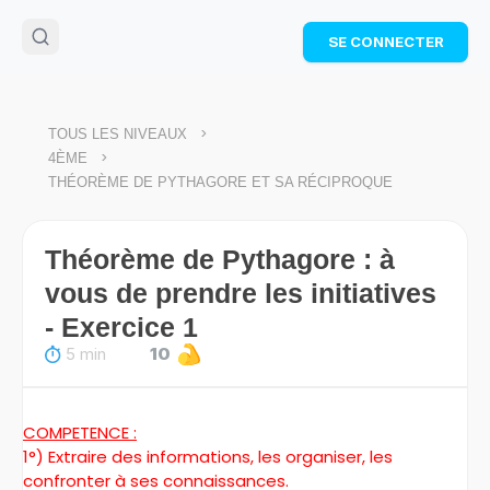
🌴
Cahier de vacances offert
: révise les maths cet
SE CONNECTER
été !
Télécharge ton PDF gratuit et progresse avec des
exercices corrigés en vidéo.
TÉLÉCHARGER
>
TOUS LES NIVEAUX
>
4ÈME
THÉORÈME DE PYTHAGORE ET SA RÉCIPROQUE
Théorème de Pythagore : à
vous de prendre les initiatives
- Exercice 1
5 min
10
COMPETENCE :
1°) Extraire des informations, les organiser, les
confronter à ses connaissances.