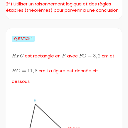
2°) Utiliser un raisonnement logique et des règles
établies (théorèmes) pour parvenir à une conclusion.
QUESTION
1
HFG
est rectangle en
F
avec
FG
=
3
,
2
cm et
H
FG
F
FG
=
3,2
HG
=
11
,
8
cm. La figure est donnée ci-
H
G
=
dessous.
11,8