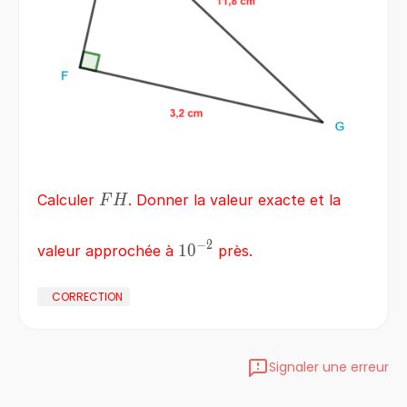
FH
Calculer
. Donner la valeur exacte et la
F
H
−
2
10^{-2}
1
0
valeur approchée à
près.
CORRECTION
Signaler une erreur