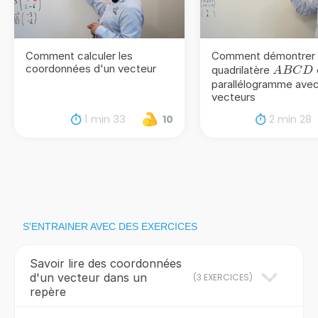
Comment calculer les
Comment démontrer 
coordonnées d'un vecteur
ABCD
quadrilatère
A
BC
D
parallélogramme avec
vecteurs
1 min 33
2 min 28
10
S'ENTRAINER AVEC DES EXERCICES
Savoir lire des coordonnées
d'un vecteur dans un
(
3 EXERCICES
)
repère