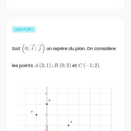
QUESTION
1
(
)
\left(0;\overrightarrow{i}
Soit
0
;
;
un repère du plan. On considère
i
j
;\overrightarrow{j}
\right)
les points
A\left(2;1\right)
(
2
;
1
)
;
B\left(0;3\right)
(
0
;
3
)
et
C\left(-1;2\right)
(
−
1
;
2
)
.
A
B
C