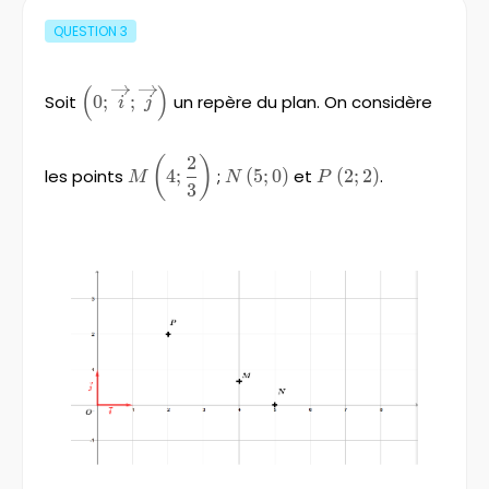
QUESTION
3
(
)
\left(0;\overrightarrow{i}
Soit
0
;
;
un repère du plan. On considère
i
j
;\overrightarrow{j}
\right)
2
M\left(4;\frac{2}
(
)
les points
4
;
;
N\left(5;0\right)
(
5
;
0
)
et
P\left(2;2\right)
(
2
;
2
)
.
M
N
P
{3} \right)
3