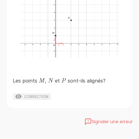
M
N
P
Les points
,
et
sont-ils alignés?
M
N
P
CORRECTION
Signaler une erreur