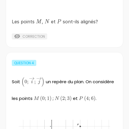
M
N
P
Les points
,
et
sont-ils alignés?
M
N
P
CORRECTION
QUESTION
4
(
)
\left(0;\overrightarrow{i}
Soit
0
;
;
un repère du plan. On considère
i
j
;\overrightarrow{j}
\right)
les points
M\left(0;1
(
0
;
1
)
;
N\left(2;3\right)
(
2
;
3
)
et
P\left(4;6\right)
(
4
;
6
)
.
M
N
P
\right)