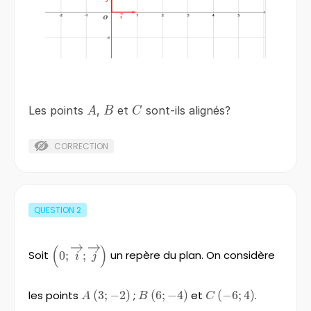
A
B
C
Les points
,
et
sont-ils alignés?
A
B
C
CORRECTION
QUESTION
2
(
)
\left(0;\overrightarrow{i}
Soit
0
;
;
un repère du plan. On considère
i
j
;\overrightarrow{j}
\right)
les points
A\left(3;-2\right)
(
3
;
−
2
)
;
B\left(6;-4\right)
(
6
;
−
4
)
et
C\left(-6;4\right)
(
−
6
;
4
)
.
A
B
C