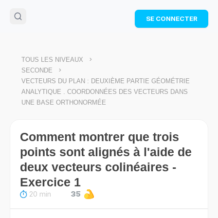
🌴
Cahier de vacances offert
: révise les maths cet
SE CONNECTER
été !
Télécharge ton PDF gratuit et progresse avec des
exercices corrigés en vidéo.
TÉLÉCHARGER
>
TOUS LES NIVEAUX
>
SECONDE
VECTEURS DU PLAN : DEUXIÈME PARTIE GÉOMÉTRIE
ANALYTIQUE . COORDONNÉES DES VECTEURS DANS
UNE BASE ORTHONORMÉE
Comment montrer que trois
points sont alignés à l'aide de
deux vecteurs colinéaires -
Exercice 1
20 min
35