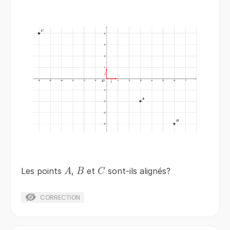
A
B
C
Les points
,
et
sont-ils alignés?
A
B
C
CORRECTION