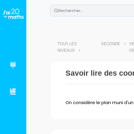
🌴
Cahier de vacances offert
: révis
Télécharge ton PDF gratuit et progres
>
TOUS LES
SECONDE
VE
>
NIVEAUX
O
Savoir lire des co
On considère le plan muni d'u