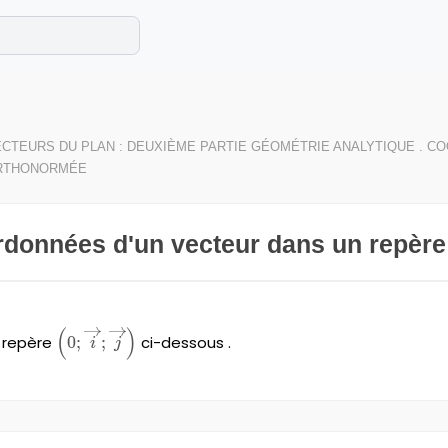
e les maths cet été !
se avec des exercices corrigés en vidéo.
CTEURS DU PLAN : DEUXIÈME PARTIE GÉOMÉTRIE ANALYTIQUE . 
RTHONORMÉE
ordonnées d'un vecteur dans un repère 
(
)
\left(0;\overrightarrow{i}
n repère
0
;
;
ci-dessous .
i
j
;\overrightarrow{j}
\right)