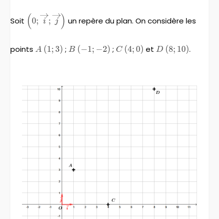
(
)
\left(0;\overrightarrow{i}
Soit
0
;
;
un repère du plan. On considère les
i
j
;\overrightarrow{j}
\right)
points
A\left(1;3\right)
(
1
;
3
)
;
B\left(-1;-2\right)
(
−
1
;
−
2
)
;
C\left(4;0\right)
(
4
;
0
)
et
D\left(8;10\righ
(
8
;
10
)
.
A
B
C
D