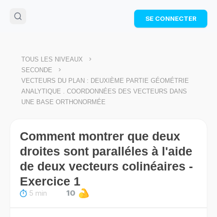
🌴
Cahier de vacances offert
: révise les maths cet
SE CONNECTER
été !
Télécharge ton PDF gratuit et progresse avec des
exercices corrigés en vidéo.
TÉLÉCHARGER
>
TOUS LES NIVEAUX
>
SECONDE
VECTEURS DU PLAN : DEUXIÈME PARTIE GÉOMÉTRIE
ANALYTIQUE . COORDONNÉES DES VECTEURS DANS
UNE BASE ORTHONORMÉE
Comment montrer que deux
droites sont paralléles à l'aide
de deux vecteurs colinéaires -
Exercice 1
5 min
10