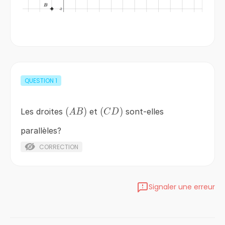
QUESTION
1
\left(AB\right)
(
)
\left(CD\right)
(
)
Les droites
et
sont-elles
A
B
C
D
parallèles?
CORRECTION
Signaler une erreur