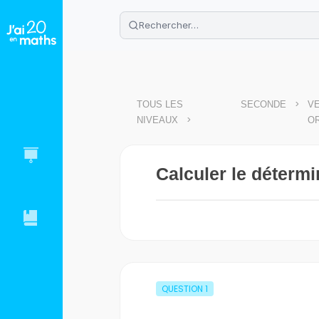
🌴
Cahier de vacances offert
: révis
Télécharge ton PDF gratuit et progres
>
TOUS LES
SECONDE
VE
>
NIVEAUX
O
Calculer le détermi
QUESTION
1