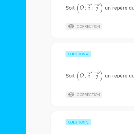
(
)
\left(O;\overrightarro
;
;
Soit
un repère du
O
i
j
;\overrightarrow{j}
\right)
CORRECTION
QUESTION
4
(
)
\left(O;\overrightarro
;
;
Soit
un repère du
O
i
j
;\overrightarrow{j}
\right)
CORRECTION
QUESTION
5