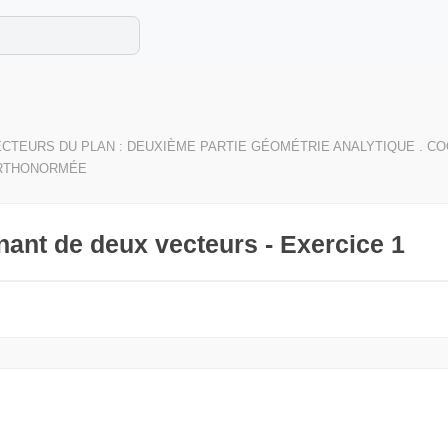
e les maths cet été !
se avec des exercices corrigés en vidéo.
CTEURS DU PLAN : DEUXIÈME PARTIE GÉOMÉTRIE ANALYTIQUE . 
RTHONORMÉE
nant de deux vecteurs - Exercice 1