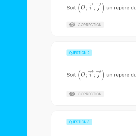
(
)
\left(O;\overrightarro
;
;
Soit
un repère du
O
i
j
;\overrightarrow{j}
\right)
CORRECTION
QUESTION
2
(
)
\left(O;\overrightarro
;
;
Soit
un repère du
O
i
j
;\overrightarrow{j}
\right)
CORRECTION
QUESTION
3