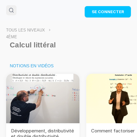
🌴
Cahier de vacances offert
: révise les maths cet
SE CONNECTER
été !
Télécharge ton PDF gratuit et progresse avec des
exercices corrigés en vidéo.
>
TOUS LES NIVEAUX
TÉLÉCHARGER
4ÈME
Calcul littéral
NOTIONS EN VIDÉOS
Développement, distributivité
Comment factoriser
et double distributivité