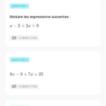
QUESTION
1
Réduire les expressions suivantes :
−
x-
5
+
3
+
9
x
x
5+3x+9
CORRECTION
QUESTION
2
9
−
9x-
8
+
7
+
25
x
x
8+7x+25
CORRECTION