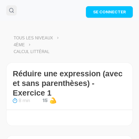
🌴
Cahier de vacances offert
: révise les maths cet
SE CONNECTER
été !
Télécharge ton PDF gratuit et progresse avec des
exercices corrigés en vidéo.
TÉLÉCHARGER
>
TOUS LES NIVEAUX
>
4ÈME
CALCUL LITTÉRAL
Réduire une expression (avec
et sans parenthèses) -
Exercice 1
8 min
15