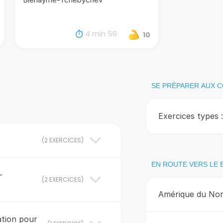
4 min 56
10
SE PRÉPARER AUX 
Exercices types 
(
2 EXERCICES
)
EN ROUTE VERS LE 
-
(
2 EXERCICES
)
Amérique du Nord
ation pour