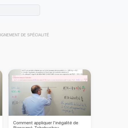
e les maths cet été !
se avec des exercices corrigés en vidéo.
EIGNEMENT DE SPÉCIALITÉ
Comment appliquer l'inégalité de
Bienaymé-Tchebychev