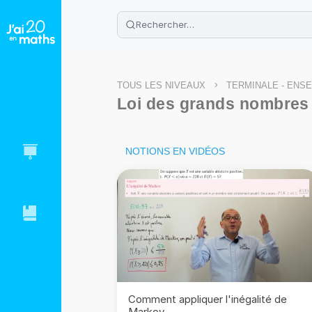
🌴
Cahier de vacances offert
: révis
Télécharge ton PDF gratuit et progres
>
TOUS LES NIVEAUX
TERMINALE - ENS
Loi des grands nombres
NOTIONS EN VIDÉOS
Comment appliquer l'inégalité de
Markov