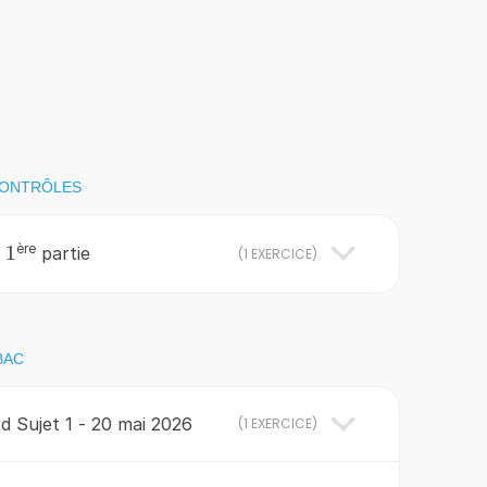
CONTRÔLES
ère
1
1
:
partie
(
1 EXERCICE
)
BAC
 Sujet 1 - 20 mai 2026
(
1 EXERCICE
)