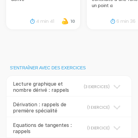
a
un point
a
4 min 41
6 min 36
10
S'ENTRAÎNER AVEC DES EXERCICES
Lecture graphique et
(
3 EXERCICES
)
nombre dérivé : rappels
Dérivation : rappels de
(
1 EXERCICE
)
première spécialité
Equations de tangentes :
(
1 EXERCICE
)
rappels