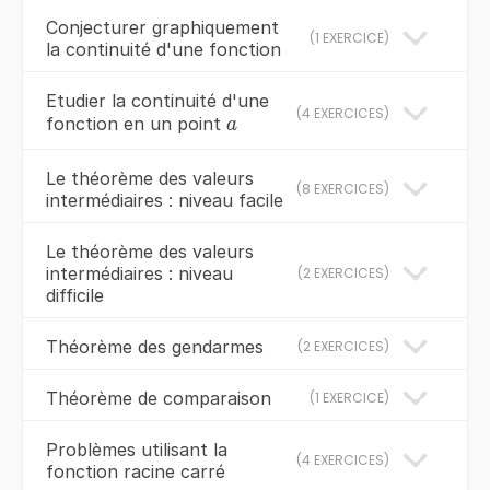
Conjecturer graphiquement
(
1 EXERCICE
)
la continuité d'une fonction
Etudier la continuité d'une
(
4 EXERCICES
)
a
fonction en un point
a
Le théorème des valeurs
(
8 EXERCICES
)
intermédiaires : niveau facile
Le théorème des valeurs
intermédiaires : niveau
(
2 EXERCICES
)
difficile
Théorème des gendarmes
(
2 EXERCICES
)
Théorème de comparaison
(
1 EXERCICE
)
Problèmes utilisant la
(
4 EXERCICES
)
fonction racine carré