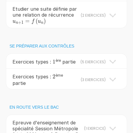
Etudier une suite définie par
une relation de récurrence
(
2 EXERCICES
)
u_{n+1}=f\left(u_{n}\right)
=
(
)
u
f
u
+
1
n
n
SE PRÉPARER AUX CONTRÔLES
ère
1
1
Exercices types :
partie
(
5 EXERCICES
)
ème
2
2
Exercices types :
(
3 EXERCICES
)
partie
EN ROUTE VERS LE BAC
Epreuve d'enseignement de
spécialité Session Métropole
(
1 EXERCICE
)