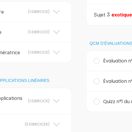
re
(
1 EXERCICE
)
3
3
Sujet
exotique
e
(
1 EXERCICE
)
QCM D'ÉVALUATION
nératrice
(
1 EXERCICE
)
Évaluation n
Évaluation n
APPLICATIONS LINÉAIRES
plications
Quizz n°1 du
(
1 EXERCICE
)
(
3 EXERCICES
)