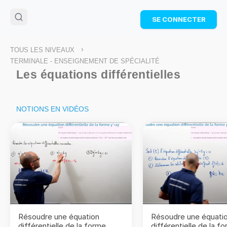
🌴
Cahier de vacances offert
: révise les maths cet
SE CONNECTER
été !
Télécharge ton PDF gratuit et progresse avec des
exercices corrigés en vidéo.
>
TOUS LES NIVEAUX
TÉLÉCHARGER
TERMINALE - ENSEIGNEMENT DE SPÉCIALITÉ
Les équations différentielles
NOTIONS EN VIDÉOS
Résoudre une équation
Résoudre une équati
différentielle de la forme
différentielle de la f