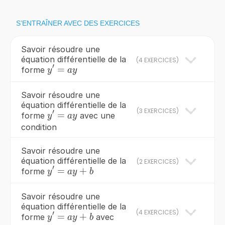
S’ENTRAÎNER AVEC DES EXERCICES
Savoir résoudre une
équation différentielle de la
(
4 EXERCICES
)
′
y'=ay
=
forme
y
a
y
Savoir résoudre une
équation différentielle de la
(
3 EXERCICES
)
′
y'=ay
=
forme
avec une
y
a
y
condition
Savoir résoudre une
équation différentielle de la
(
2 EXERCICES
)
′
y'=ay+b
=
+
forme
y
a
y
b
Savoir résoudre une
équation différentielle de la
(
4 EXERCICES
)
′
y'=ay+b
=
+
forme
avec
y
a
y
b