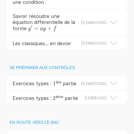
une condition
Savoir résoudre une
équation différentielle de la
(
5 EXERCICES
)
′
y'=ay+f
=
+
forme
y
a
y
f
Les classiques... en devoir
(
3 EXERCICES
)
SE PRÉPARER AUX CONTRÔLES
ère
1
1
Exercices types :
partie
(
3 EXERCICES
)
ème
Exercices types : 2
partie
(
1 EXERCICE
)
EN ROUTE VERS LE BAC