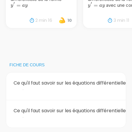
′
′
y'=ay
=
y'=ay
=
avec une con
y
a
y
y
a
y
2 min 16
3 min 11
10
FICHE DE COURS
Ce qu'il faut savoir sur les équations différentielles
y
Ce qu'il faut savoir sur les équations différentielles
y