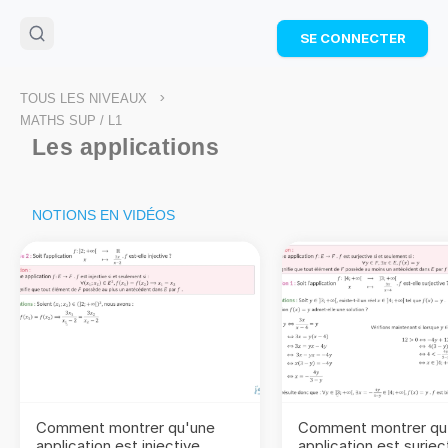
🌴
Cahier de vacances offert
: révise les maths cet
SE CONNECTER
été !
Télécharge ton PDF gratuit et progresse avec des
exercices corrigés en vidéo.
>
TOUS LES NIVEAUX
TÉLÉCHARGER
MATHS SUP / L1
Les applications
NOTIONS EN VIDÉOS
Comment montrer qu'une
Comment montrer qu
application est injective
application est surjec