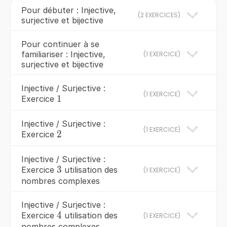
Pour débuter : Injective,
(
2 EXERCICES
)
surjective et bijective
Pour continuer à se
familiariser : Injective,
(
1 EXERCICE
)
surjective et bijective
Injective / Surjective :
(
1 EXERCICE
)
1
1
Exercice
Injective / Surjective :
(
1 EXERCICE
)
2
2
Exercice
Injective / Surjective :
3
3
Exercice
utilisation des
(
1 EXERCICE
)
nombres complexes
Injective / Surjective :
4
4
Exercice
utilisation des
(
1 EXERCICE
)
nombres complexes