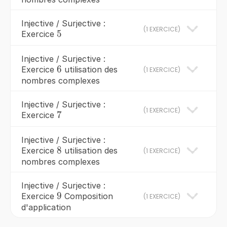
Injective / Surjective :
(
1 EXERCICE
)
5
5
Exercice
Injective / Surjective :
6
6
Exercice
utilisation des
(
1 EXERCICE
)
nombres complexes
Injective / Surjective :
(
1 EXERCICE
)
7
7
Exercice
Injective / Surjective :
8
8
Exercice
utilisation des
(
1 EXERCICE
)
nombres complexes
Injective / Surjective :
9
9
Exercice
Composition
(
1 EXERCICE
)
d'application