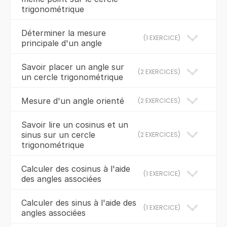
trigonométrique
Déterminer la mesure
(
1 EXERCICE
)
principale d'un angle
Savoir placer un angle sur
(
2 EXERCICES
)
un cercle trigonométrique
Mesure d'un angle orienté
(
2 EXERCICES
)
Savoir lire un cosinus et un
sinus sur un cercle
(
2 EXERCICES
)
trigonométrique
Calculer des cosinus à l'aide
(
1 EXERCICE
)
des angles associées
Calculer des sinus à l'aide des
(
1 EXERCICE
)
angles associées