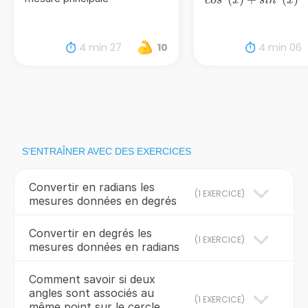
co
s
x
s
i
n
x
(x) +
sin^{2}
(x)
4 min 27
4 min 06
10
S'ENTRAÎNER AVEC DES EXERCICES
Convertir en radians les
(
1 EXERCICE
)
mesures données en degrés
Convertir en degrés les
(
1 EXERCICE
)
mesures données en radians
Comment savoir si deux
angles sont associés au
(
1 EXERCICE
)
même point sur le cercle