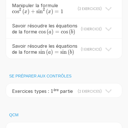
Manipuler la formule
(
2 EXERCICES
)
2
2
cos
(
\cos ^{2}
)
+
sin
(
)
=
1
x
x
\left(x\right)+\sin
^{2}
Savoir résoudre les équations
(
1 EXERCICE
)
\left(x\right)=1
\cos\left(a\right)=\cos
cos
(
)
=
cos
(
)
de la forme
a
b
\left(b\right)
Savoir résoudre les équations
(
1 EXERCICE
)
sin
(
)
=
\sin
sin
(
)
de la forme
a
b
\left(a\right)=\sin
\left(b\right)
SE PRÉPARER AUX CONTRÔLES
ère
1
1
Exercices types :
partie
(
2 EXERCICES
)
QCM