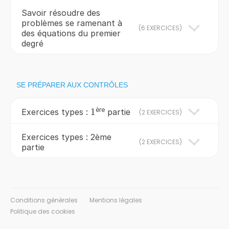
Savoir résoudre des
problèmes se ramenant à
(
6 EXERCICES
)
des équations du premier
degré
SE PRÉPARER AUX CONTRÔLES
ère
1
1
Exercices types :
partie
(
2 EXERCICES
)
Exercices types : 2ème
(
2 EXERCICES
)
partie
Conditions générales
Mentions légales
Politique des cookies