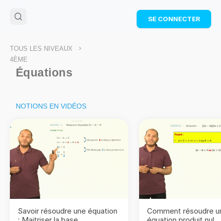
🌴
Cahier de vacances offert
: révise les maths cet
SE CONNECTER
été !
Télécharge ton PDF gratuit et progresse avec des
exercices corrigés en vidéo.
>
TOUS LES NIVEAUX
TÉLÉCHARGER
4ÈME
Équations
NOTIONS EN VIDÉOS
Savoir résoudre une équation
Comment résoudre u
: Maitriser la base
équation produit nul