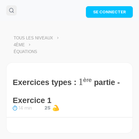
🌴
Cahier de vacances offert
: révise les maths cet
SE CONNECTER
été !
Télécharge ton PDF gratuit et progresse avec des
exercices corrigés en vidéo.
TÉLÉCHARGER
>
TOUS LES NIVEAUX
>
4ÈME
ÉQUATIONS
1
1
ère
Exercices types :
partie -
Exercice 1
14 min
25