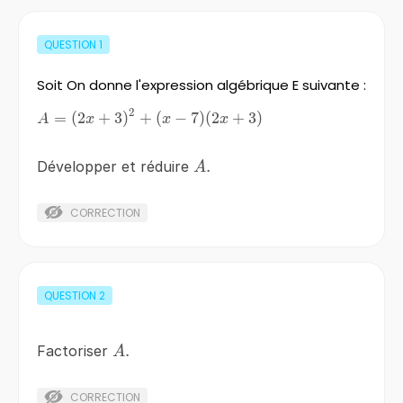
QUESTION
1
Soit On donne l'expression algébrique E suivante :
2
A
=
(
2
+
3
)
+
(
−
7
)
(
2
+
3
)
A
x
x
x
=
(
A.
.
Développer et réduire
A
2x
+
3
CORRECTION
)^2
+
( x
-7
QUESTION
2
)(
2x
+
A.
.
Factoriser
A
3 )
CORRECTION