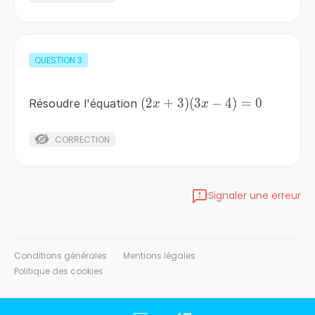
QUESTION
3
(2x+3)
(
2
+
3
)
(
3
−
4
)
=
0
Résoudre l'équation
x
x
(3x-
4)=0
CORRECTION
Signaler une erreur
Conditions générales
Mentions légales
Politique des cookies