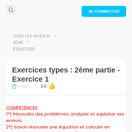
🌴
Cahier de vacances offert
: révise les maths cet
SE CONNECTER
été !
Télécharge ton PDF gratuit et progresse avec des
exercices corrigés en vidéo.
TÉLÉCHARGER
>
TOUS LES NIVEAUX
>
4ÈME
ÉQUATIONS
Exercices types : 2ème partie -
Exercice 1
8 min
20
COMPETENCES
:
1°) Résoudre des problèmes, analyser et exploiter ses
erreurs.
2°) Savoir résoudre une équation et calculer en