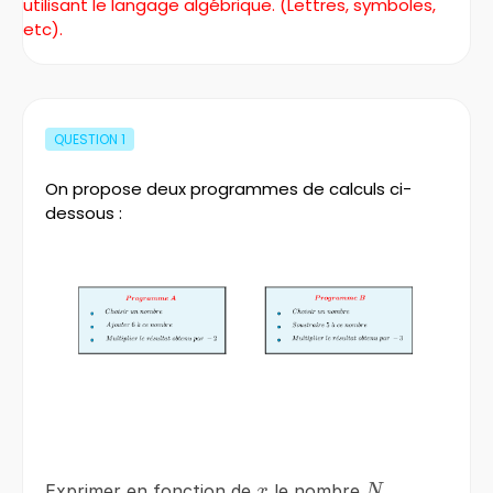
utilisant le langage algébrique. (Lettres, symboles,
etc).
QUESTION
1
On propose deux programmes de calculs ci-
dessous :
x
N
Exprimer en fonction de
le nombre
x
N