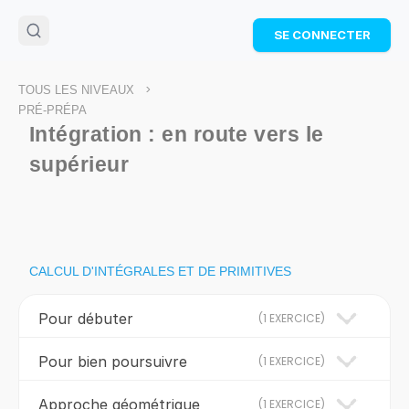
🌴
Cahier de vacances offert
: révise les maths cet
SE CONNECTER
été !
Télécharge ton PDF gratuit et progresse avec des
exercices corrigés en vidéo.
>
TOUS LES NIVEAUX
TÉLÉCHARGER
PRÉ-PRÉPA
Intégration : en route vers le
supérieur
CALCUL D'INTÉGRALES ET DE PRIMITIVES
Pour débuter
(
1 EXERCICE
)
Pour bien poursuivre
(
1 EXERCICE
)
Approche géométrique
(
1 EXERCICE
)