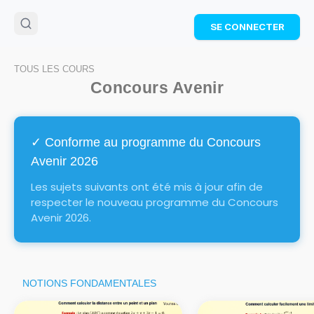
🌴
Cahier de vacances offert
: révise les maths cet
SE CONNECTER
été !
Télécharge ton PDF gratuit et progresse avec des
exercices corrigés en vidéo.
TOUS LES COURS
TÉLÉCHARGER
Concours
Avenir
✓ Conforme au programme du Concours
Avenir
2026
Les sujets suivants ont été mis à jour afin de
respecter le nouveau programme du Concours
Avenir
2026.
NOTIONS FONDAMENTALES