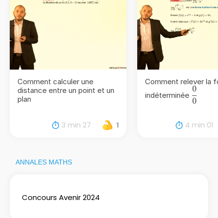
Comment calculer une
Comment relever la 
0
distance entre un point et un
\frac{
indéterminée
plan
0
{0}
3 min 27
4 min 01
1
ANNALES MATHS
Concours Avenir 2024