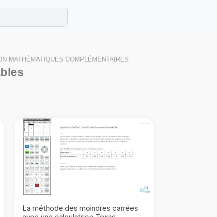
e les maths cet été !
se avec des exercices corrigés en vidéo.
ION MATHÉMATIQUES COMPLÉMENTAIRES
ables
La méthode des moindres carrées
avec une calculatrice Texas