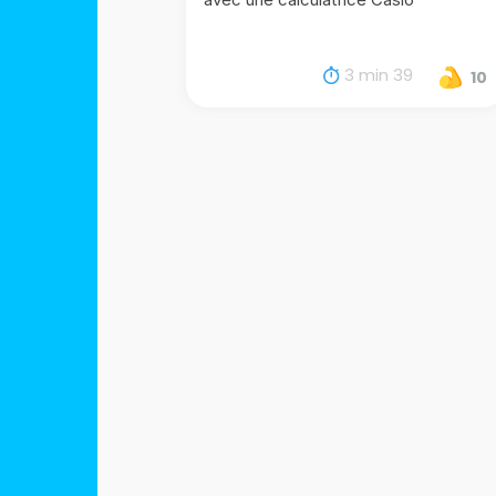
3 min 39
10