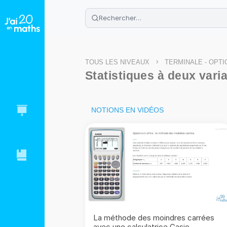
🌴
Cahier de vacances offert
: révis
Télécharge ton PDF gratuit et progres
>
TOUS LES NIVEAUX
TERMINALE - OPT
Statistiques à deux vari
NOTIONS EN VIDÉOS
La méthode des moindres carrées
avec une calculatrice Casio