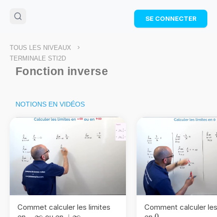
🌴
Cahier de vacances offert
: révise les maths cet
SE CONNECTER
été !
Télécharge ton PDF gratuit et progresse avec des
exercices corrigés en vidéo.
>
TOUS LES NIVEAUX
TÉLÉCHARGER
TERMINALE STI2D
Fonction inverse
NOTIONS EN VIDÉOS
Commet calculer les limites
Comment calculer les 
−
∞
-
+\infty
+
∞
0
0
en
ou en
en