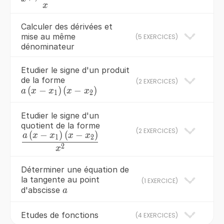
\frac{1}
x
{x}
Calculer des dérivées et
mise au même
(
5 EXERCICES
)
dénominateur
Etudier le signe d'un produit
de la forme
(
2 EXERCICES
)
(
a\left(x-
−
)
(
−
)
a
x
x
x
x
1
2
x_{1}
\right)\left(x-
Etudier le signe d'un
x_{2} \right)
quotient de la forme
(
2 EXERCICES
)
(
−
)
(
−
)
\frac{a\left(x-
a
x
x
x
x
1
2
x_{1}
2
x
\right)\left(x-
Déterminer une équation de
x_{2}
la tangente au point
(
1 EXERCICE
)
\right)}
a
d'abscisse
a
{x^{2} }
Etudes de fonctions
(
4 EXERCICES
)