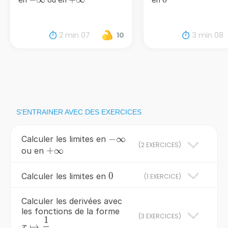
\infty
2 min 07
3 min 08
10
S'ENTRAINER AVEC DES EXERCICES
−
∞
-
Calculer les limites en
(
2 EXERCICES
)
+\infty
+
∞
\infty
ou en
0
0
Calculer les limites en
(
1 EXERCICE
)
Calculer les derivées avec
les fonctions de la forme
(
3 EXERCICES
)
1
x\mapsto
↦
x