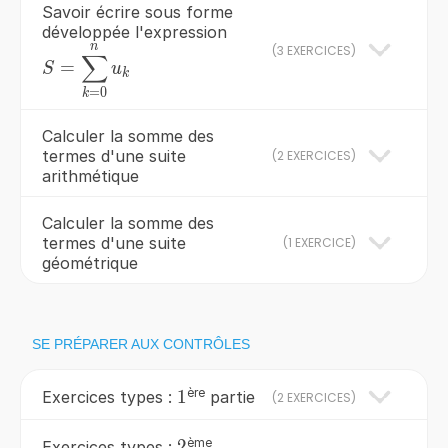
Savoir écrire sous forme
développée l'expression
n
S=\sum
(
3 EXERCICES
)
∑
=
S
u
_{k=0}^{n}u_{k}
k
=
0
k
Calculer la somme des
termes d'une suite
(
2 EXERCICES
)
arithmétique
Calculer la somme des
termes d'une suite
(
1 EXERCICE
)
géométrique
SE PRÉPARER AUX CONTRÔLES
ère
1
1
Exercices types :
partie
(
2 EXERCICES
)
ème
2
2
Exercices types :