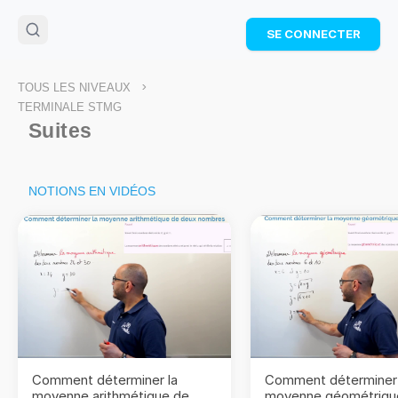
🌴
Cahier de vacances offert
: révise les maths cet
SE CONNECTER
été !
Télécharge ton PDF gratuit et progresse avec des
exercices corrigés en vidéo.
>
TOUS LES NIVEAUX
TÉLÉCHARGER
TERMINALE STMG
Suites
NOTIONS EN VIDÉOS
Comment déterminer la
Comment déterminer 
moyenne arithmétique de
moyenne géométriqu