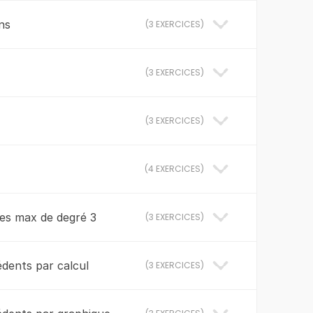
ns
(
3 EXERCICES
)
(
3 EXERCICES
)
(
3 EXERCICES
)
(
4 EXERCICES
)
ées max de degré 3
(
3 EXERCICES
)
dents par calcul
(
3 EXERCICES
)