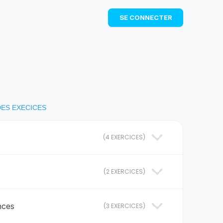
TÉLÉCHARGER
SE CONNECTER
DES EXECICES
(
4 EXERCICES
)
(
2 EXERCICES
)
nces
(
3 EXERCICES
)