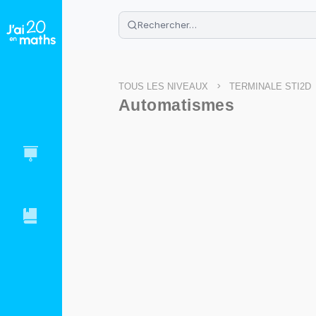
🌴
Cahier de vacances offert
: révis
Télécharge ton PDF gratuit et progres
>
TOUS LES NIVEAUX
TERMINALE STI2D
Automatismes