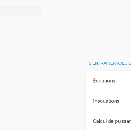
e les maths cet été !
se avec des exercices corrigés en vidéo.
S'ENTRAINER AVEC 
Équations
Inéquations
Calcul de puissa