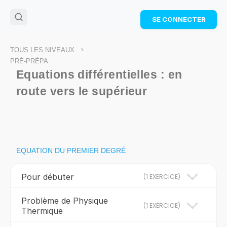
🌴
Cahier de vacances offert
: révise les maths cet
SE CONNECTER
été !
Télécharge ton PDF gratuit et progresse avec des
exercices corrigés en vidéo.
>
TOUS LES NIVEAUX
TÉLÉCHARGER
PRÉ-PRÉPA
Equations différentielles : en
route vers le supérieur
EQUATION DU PREMIER DEGRÉ
Pour débuter
(
1 EXERCICE
)
Problème de Physique
(
1 EXERCICE
)
Thermique