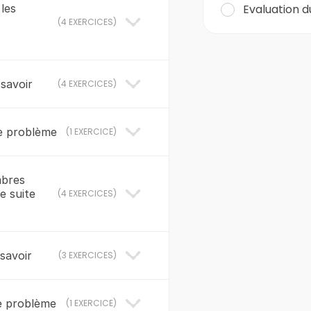
les
Evaluation d
(
4 EXERCICES
)
 savoir
(
4 EXERCICES
)
de problème
(
1 EXERCICE
)
mbres
e suite
(
4 EXERCICES
)
 savoir
(
3 EXERCICES
)
e problème
(
1 EXERCICE
)