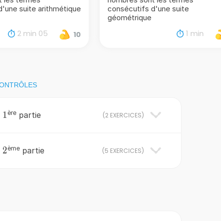
d'une suite arithmétique
consécutifs d'une suite
géométrique
2 min 05
1 min
10
CONTRÔLES
ère
1
1
:
partie
(
2 EXERCICES
)
ème
2
2
:
partie
(
5 EXERCICES
)