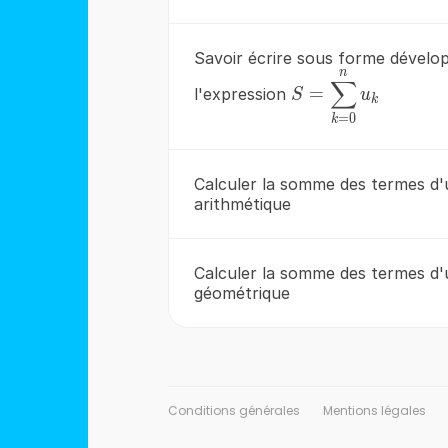
Savoir écrire sous forme dévelo
n
S=\sum
∑
=
l'expression
S
u
_{k=0}^{n}u_{k}
k
=
0
k
Calculer la somme des termes d'
arithmétique
Calculer la somme des termes d'
géométrique
Conditions générales
Mentions légales