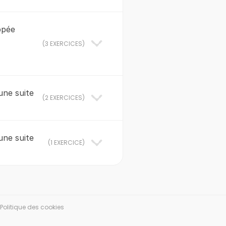
ppée
(
3 EXERCICES
)
une suite
(
2 EXERCICES
)
une suite
(
1 EXERCICE
)
Politique des cookies