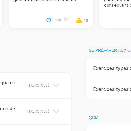
consécutifs 
1 min 23
10
SE PRÉPARER AUX 
Exercices types 
ique de
(
4 EXERCICES
)
Exercices types 
ique de
(
4 EXERCICES
)
QCM