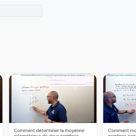
e les maths cet été !
se avec des exercices corrigés en vidéo.
Comment déterminer la moyenne
Comment mon
géométrique de deux nombres
nombres sont