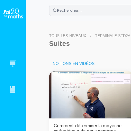
🌴
Cahier de vacances offert
: révis
Télécharge ton PDF gratuit et progres
>
TOUS LES NIVEAUX
TERMINALE STD2A
Suites
NOTIONS EN VIDÉOS
Comment déterminer la moyenne
arithmétique de deux nombres