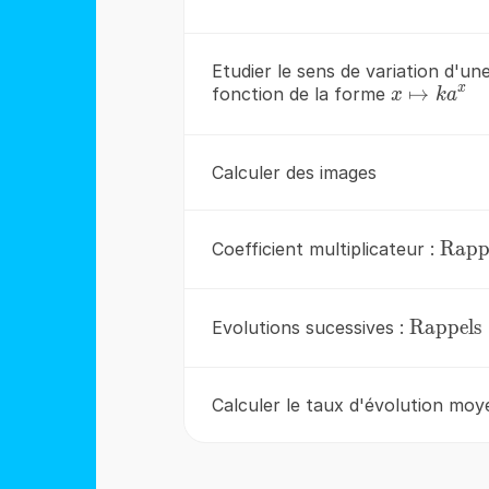
a^{x}
Etudier le sens de variation d'un
x
x\mapsto
↦
fonction de la forme
x
k
a
ka^{x}
Calculer des images
\red
Rapp
Coefficient multiplicateur :
\red{\t
Rappels
Evolutions sucessives :
Calculer le taux d'évolution moy