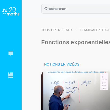
🌴
Cahier de vacances offert
: révis
Télécharge ton PDF gratuit et progres
>
TOUS LES NIVEAUX
TERMINALE STD2A
Fonctions exponentielle
NOTIONS EN VIDÉOS