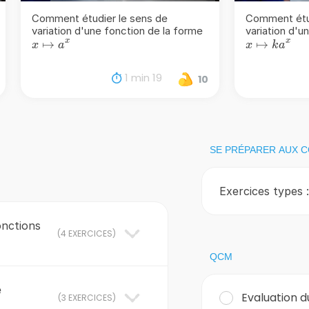
Comment étudier le sens de
Comment étud
variation d'une fonction de la forme
variation d'u
x
x
x\mapsto
↦
x\mapsto
↦
x
a
x
k
a
a^{x}
ka^{x}
1 min 19
10
SE PRÉPARER AUX 
Exercices types :
onctions
(
4 EXERCICES
)
QCM
e
Evaluation d
(
3 EXERCICES
)