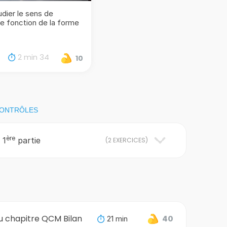
ier le sens de
ne fonction de la forme
2 min 34
10
CONTRÔLES
ère
 1
partie
(
2 EXERCICES
)
u chapitre QCM Bilan
21 min
40