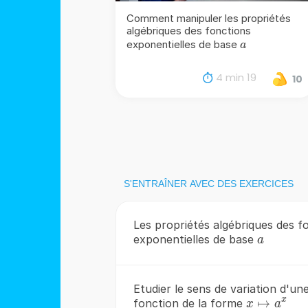
Comment manipuler les propriétés
algébriques des fonctions
a
exponentielles de base
a
4 min 19
10
S'ENTRAÎNER AVEC DES EXERCICES
Les propriétés algébriques des f
a
exponentielles de base
a
Etudier le sens de variation d'un
x
x\mapsto
↦
fonction de la forme
x
a