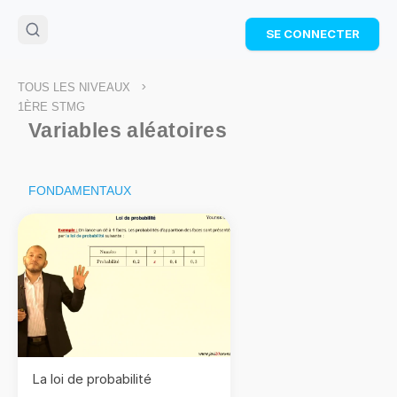
🌴
Cahier de vacances offert
: révise les maths cet
SE CONNECTER
été !
Télécharge ton PDF gratuit et progresse avec des
exercices corrigés en vidéo.
>
TOUS LES NIVEAUX
TÉLÉCHARGER
1ÈRE STMG
Variables aléatoires
FONDAMENTAUX
La loi de probabilité