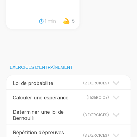
1 min
5
EXERCICES D'ENTRAÎNEMENT
Loi de probabilité
(
2 EXERCICES
)
Calculer une espérance
(
1 EXERCICE
)
Déterminer une loi de
(
3 EXERCICES
)
Bernoulli
Répétition d’épreuves
(
3 EXERCICES
)