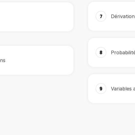
7
Dérivation
8
Probabilit
ons
9
Variables 