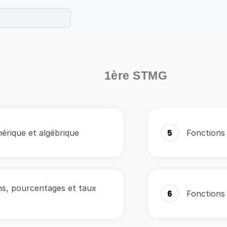
e les maths cet été !
se avec des exercices corrigés en vidéo.
1ère STMG
érique et algébrique
5
Fonctions
ns, pourcentages et taux
6
Fonctions