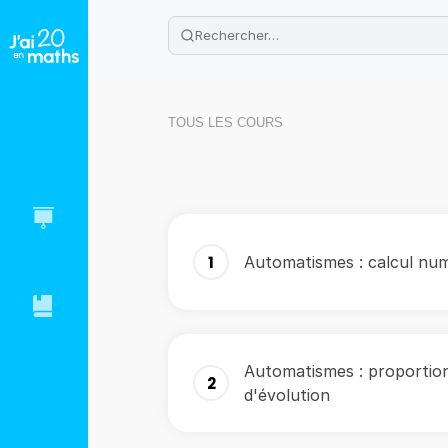
🌴
Cahier de vacances offert
: révis
Télécharge ton PDF gratuit et progres
TOUS LES COURS
1
Automatismes : calcul num
Automatismes : proportio
2
d'évolution