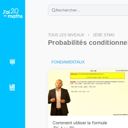
🌴
Cahier de vacances offert
: révis
Télécharge ton PDF gratuit et progres
>
TOUS LES NIVEAUX
1ÈRE STMG
Probabilités conditionne
FONDAMENTAUX
Comment utiliser la formule