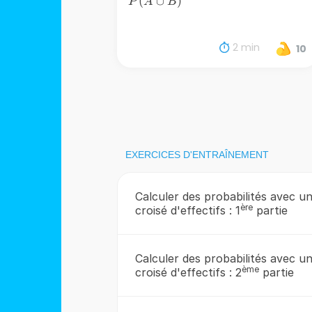
P(A
(
∪
)
P
A
B
\cup
B)
2 min
10
EXERCICES D'ENTRAÎNEMENT
Calculer des probabilités avec u
ère
croisé d'effectifs : 1
partie
Calculer des probabilités avec u
ème
croisé d'effectifs : 2
partie