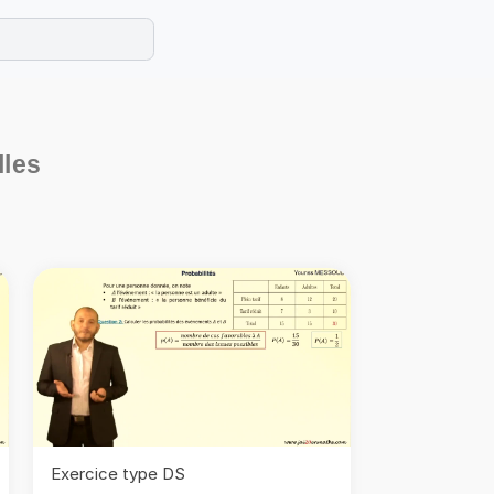
e les maths cet été !
se avec des exercices corrigés en vidéo.
lles
Exercice type DS