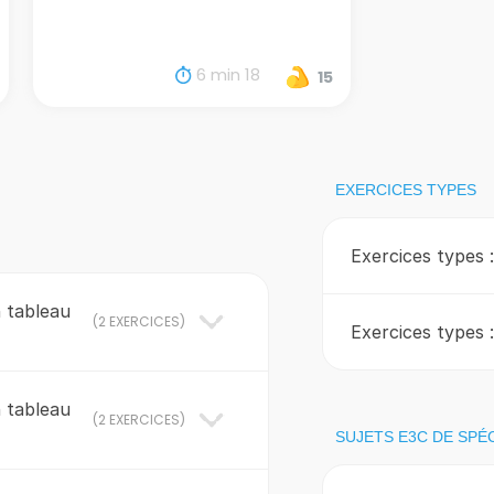
6 min 18
15
EXERCICES TYPES
Exercices types :
n tableau
(
2 EXERCICES
)
Exercices types :
n tableau
(
2 EXERCICES
)
SUJETS E3C DE SPÉC