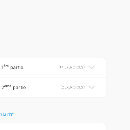
ère
 1
partie
(
4 EXERCICES
)
ème
 2
partie
(
2 EXERCICES
)
IALITÉ