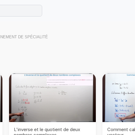
e les maths cet été !
se avec des exercices corrigés en vidéo.
GNEMENT DE SPÉCIALITÉ
L'inverse et le quotient de deux
Comment calc
nombres complexes
vecteur