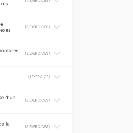
(
2 EXERCICES
)
exes
le
(
3 EXERCICES
)
lexes
 nombres
(
2 EXERCICES
)
(
1 EXERCICE
)
xe d'un
(
2 EXERCICES
)
de la
(
3 EXERCICES
)