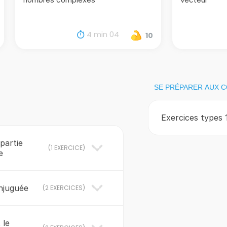
4 min 04
10
SE PRÉPARER AUX 
Exercices types 
 partie
(
1 EXERCICE
)
e
onjuguée
(
2 EXERCICES
)
 le