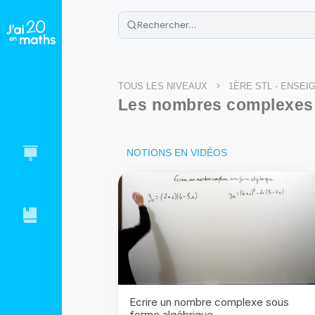
🌴
Cahier de vacances offert
: révis
Télécharge ton PDF gratuit et progres
>
TOUS LES NIVEAUX
1ÈRE STL - ENSEI
Les nombres complexes
NOTIONS EN VIDÉOS
Ecrire un nombre complexe sous
forme algébrique