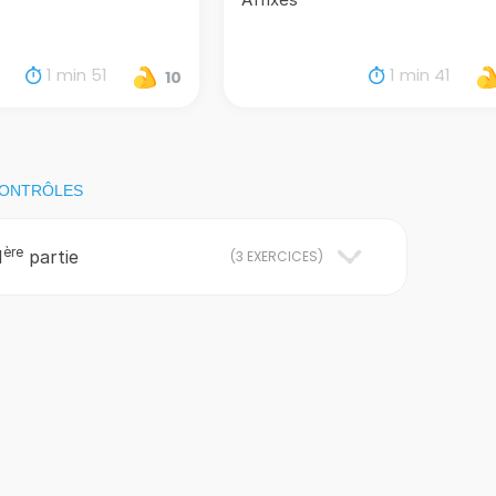
1 min 51
1 min 41
10
CONTRÔLES
ère
1
partie
(
3 EXERCICES
)