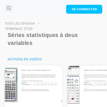
🌴
Cahier de vacances offert
: révise les maths cet
SE CONNECTER
été !
Télécharge ton PDF gratuit et progresse avec des
exercices corrigés en vidéo.
>
TOUS LES NIVEAUX
TÉLÉCHARGER
TERMINALE STI2D
Séries statistiques à deux
variables
NOTIONS EN VIDÉOS