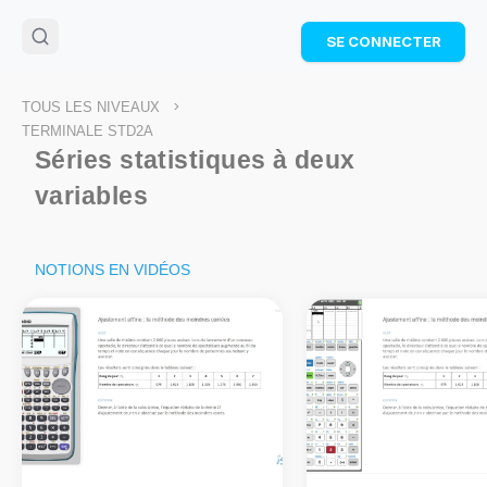
🌴
Cahier de vacances offert
: révise les maths cet
SE CONNECTER
été !
Télécharge ton PDF gratuit et progresse avec des
exercices corrigés en vidéo.
>
TOUS LES NIVEAUX
TÉLÉCHARGER
TERMINALE STD2A
Séries statistiques à deux
variables
NOTIONS EN VIDÉOS