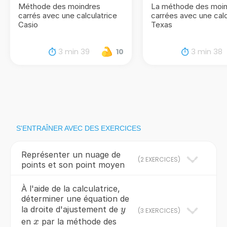
Méthode des moindres
La méthode des moi
carrés avec une calculatrice
carrées avec une calc
Casio
Texas
3 min 39
3 min 38
10
S'ENTRAÎNER AVEC DES EXERCICES
Représenter un nuage de
(
2 EXERCICES
)
points et son point moyen
À l'aide de la calculatrice,
déterminer une équation de
y
la droite d'ajustement de
y
(
3 EXERCICES
)
x
en
par la méthode des
x