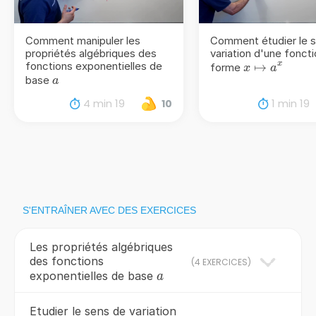
Comment manipuler les
Comment étudier le 
propriétés algébriques des
variation d'une foncti
fonctions exponentielles de
x
x\mapsto
↦
forme
x
a
a
base
a
a^{x}
4 min 19
1 min 19
10
S'ENTRAÎNER AVEC DES EXERCICES
Les propriétés algébriques
des fonctions
(
4 EXERCICES
)
a
exponentielles de base
a
Etudier le sens de variation