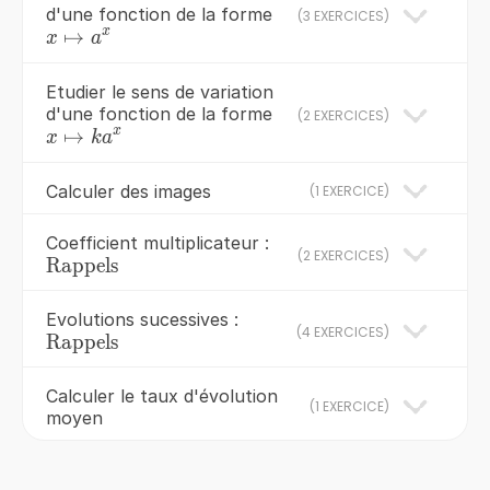
d'une fonction de la forme
(
3 EXERCICES
)
x
x\mapsto
↦
x
a
a^{x}
Etudier le sens de variation
d'une fonction de la forme
(
2 EXERCICES
)
x
x\mapsto
↦
x
k
a
ka^{x}
Calculer des images
(
1 EXERCICE
)
Coefficient multiplicateur :
(
2 EXERCICES
)
\red{\text{Rappels}}
Rappels
Evolutions sucessives :
(
4 EXERCICES
)
\red{\text{Rappels}}
Rappels
Calculer le taux d'évolution
(
1 EXERCICE
)
moyen