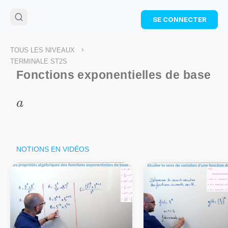
🌴
Cahier de vacances offert
: révise les maths cet
SE CONNECTER
été !
Télécharge ton PDF gratuit et progresse avec des
exercices corrigés en vidéo.
>
TOUS LES NIVEAUX
TÉLÉCHARGER
TERMINALE ST2S
Fonctions exponentielles de base
a
a
NOTIONS EN VIDÉOS