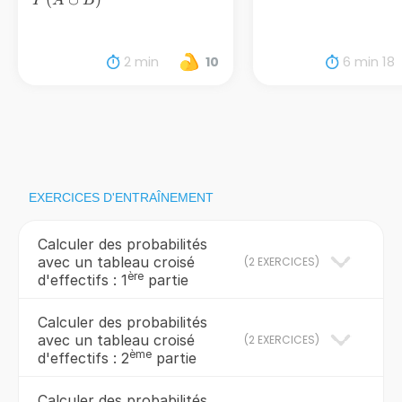
P
A
B
\cup
B)
2 min
6 min 18
10
EXERCICES D'ENTRAÎNEMENT
Calculer des probabilités
avec un tableau croisé
(
2 EXERCICES
)
ère
d'effectifs : 1
partie
Calculer des probabilités
avec un tableau croisé
(
2 EXERCICES
)
ème
d'effectifs : 2
partie
Calculer des probabilités