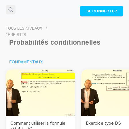
🌴
Cahier de vacances offert
: révise les maths cet
SE CONNECTER
été !
Télécharge ton PDF gratuit et progresse avec des
exercices corrigés en vidéo.
>
TOUS LES NIVEAUX
TÉLÉCHARGER
1ÈRE ST2S
Probabilités conditionnelles
FONDAMENTAUX
Comment utiliser la formule
Exercice type DS
P(A
(
∪
)