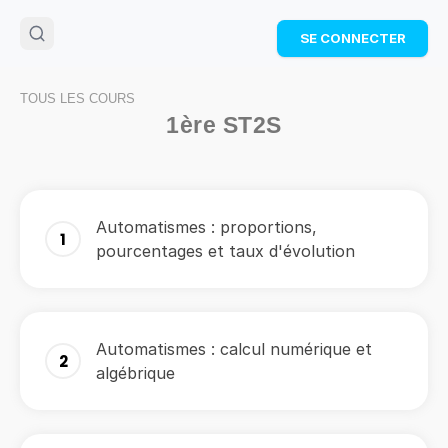
🌴
Cahier de vacances offert
: révise les maths cet
SE CONNECTER
été !
Télécharge ton PDF gratuit et progresse avec des
exercices corrigés en vidéo.
TOUS LES COURS
TÉLÉCHARGER
1ère ST2S
Automatismes : proportions,
1
pourcentages et taux d'évolution
Automatismes : calcul numérique et
2
algébrique