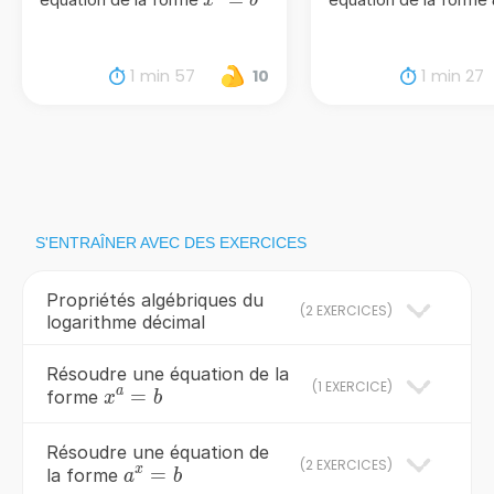
x
b
= b
1 min 57
1 min 27
10
S'ENTRAÎNER AVEC DES EXERCICES
Propriétés algébriques du
(
2 EXERCICES
)
logarithme décimal
Résoudre une équation de la
(
1 EXERCICE
)
a
x^{a}=b
=
forme
x
b
Résoudre une équation de
(
2 EXERCICES
)
x
a^{x}=b
=
la forme
a
b