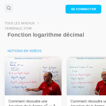
🌴
Cahier de vacances offert
: révise les maths cet
SE CONNECTER
été !
Télécharge ton PDF gratuit et progresse avec des
exercices corrigés en vidéo.
>
TOUS LES NIVEAUX
TÉLÉCHARGER
TERMINALE STHR
Fonction logarithme décimal
NOTIONS EN VIDÉOS
Comment résoudre une
Comment résoudre u
a
x^{a}
=
équation de la forme
équation de la forme