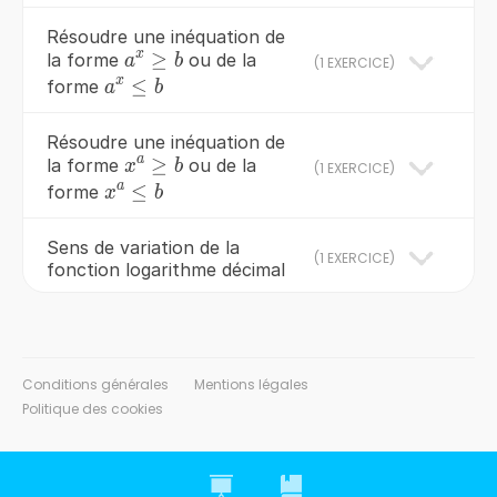
Résoudre une inéquation de
x
a^{x}
≥
la forme
ou de la
a
b
(
1 EXERCICE
)
x
\ge b
a^{x}
≤
forme
a
b
\le b
Résoudre une inéquation de
a
x^{a}
≥
la forme
ou de la
x
b
(
1 EXERCICE
)
a
\ge b
x^{a}
≤
forme
x
b
\le b
Sens de variation de la
(
1 EXERCICE
)
fonction logarithme décimal
Conditions générales
Mentions légales
Politique des cookies