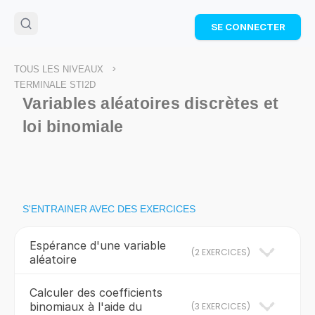
🌴
Cahier de vacances offert
: révise les maths cet
SE CONNECTER
été !
Télécharge ton PDF gratuit et progresse avec des
exercices corrigés en vidéo.
>
TOUS LES NIVEAUX
TÉLÉCHARGER
TERMINALE STI2D
Variables aléatoires discrètes et
loi binomiale
S'ENTRAINER AVEC DES EXERCICES
Espérance d'une variable
(
2 EXERCICES
)
aléatoire
Calculer des coefficients
binomiaux à l'aide du
(
3 EXERCICES
)