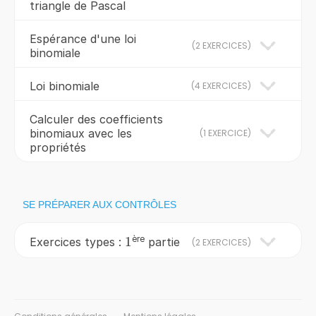
triangle de Pascal
Espérance d'une loi
(
2 EXERCICES
)
binomiale
Loi binomiale
(
4 EXERCICES
)
Calculer des coefficients
binomiaux avec les
(
1 EXERCICE
)
propriétés
SE PRÉPARER AUX CONTRÔLES
ère
1
1
Exercices types :
partie
(
2 EXERCICES
)