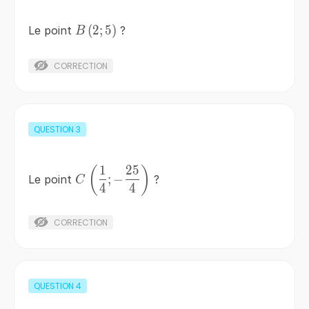
B\left(2;5\right)
(
2
;
5
)
Le point
?
B
CORRECTION
QUESTION
3
1
25
C\left(\frac{1}
(
)
;
−
Le point
?
C
{4} ;-\frac{25}
4
4
{4} \right)
CORRECTION
QUESTION
4