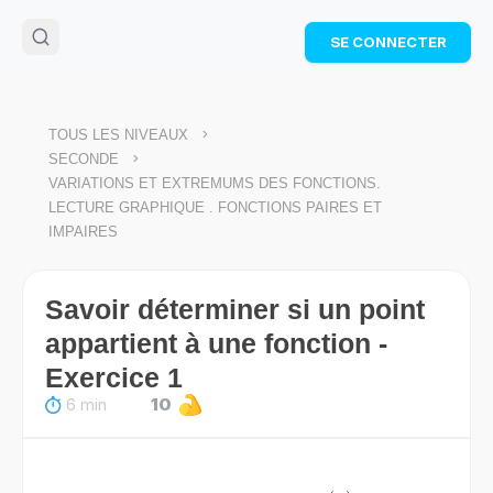
🌴
Cahier de vacances offert
: révise les maths cet
SE CONNECTER
été !
Télécharge ton PDF gratuit et progresse avec des
exercices corrigés en vidéo.
TÉLÉCHARGER
>
TOUS LES NIVEAUX
>
SECONDE
VARIATIONS ET EXTREMUMS DES FONCTIONS.
LECTURE GRAPHIQUE . FONCTIONS PAIRES ET
IMPAIRES
Savoir déterminer si un point
appartient à une fonction -
Exercice 1
6 min
10