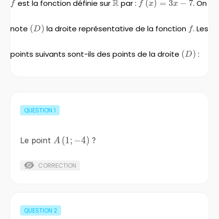
R
f
est la fonction définie sur
\mathbb{R}
par :
f\left(x\right)=3x-
(
)
=
3
−
7
. On
f
f
x
x
7
note
\left(D\right)
(
)
la droite représentative de la fonction
f
. Les
D
f
points suivants sont-ils des points de la droite
\left(D\r
(
)
:
D
QUESTION
1
A\left(1;-4\right)
(
1
;
−
4
)
Le point
?
A
CORRECTION
QUESTION
2