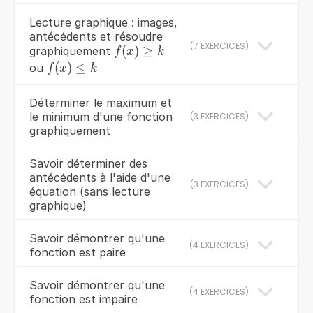
Lecture graphique : images,
antécédents et résoudre
(
7 EXERCICES
)
f(x)
(
)
≥
graphiquement
f
x
k
\geq
f(x)
(
)
≤
ou
f
x
k
k
\leq
k
Déterminer le maximum et
le minimum d'une fonction
(
3 EXERCICES
)
graphiquement
Savoir déterminer des
antécédents à l'aide d'une
(
3 EXERCICES
)
équation (sans lecture
graphique)
Savoir démontrer qu'une
(
4 EXERCICES
)
fonction est paire
Savoir démontrer qu'une
(
4 EXERCICES
)
fonction est impaire