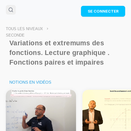
🌴
Cahier de vacances offert
: révise les maths cet
SE CONNECTER
été !
Télécharge ton PDF gratuit et progresse avec des
exercices corrigés en vidéo.
>
TOUS LES NIVEAUX
TÉLÉCHARGER
SECONDE
Variations et extremums des
fonctions. Lecture graphique .
Fonctions paires et impaires
NOTIONS EN VIDÉOS