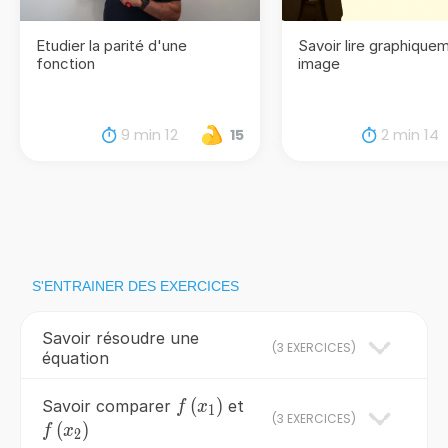
Etudier la parité d'une
Savoir lire graphique
fonction
image
9 min 12
2 min 14
15
S'ENTRAINER DES EXERCICES
Savoir résoudre une
(
3 EXERCICES
)
équation
f\left(x_{1}\right)
(
)
Savoir comparer
et
f
x
1
(
3 EXERCICES
)
f\left(x_{2}\right)
(
)
f
x
2