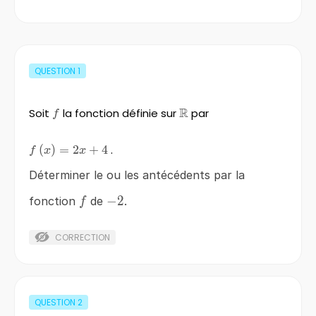
QUESTION
1
R
Soit
f
la fonction définie sur
\mathbb{R}
par
f
f\left(x\right)=2x+4
(
)
=
2
+
4
.
f
x
x
Déterminer le ou les antécédents par la
f
-2
−
2
fonction
de
.
f
CORRECTION
QUESTION
2