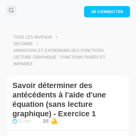
🌴
Cahier de vacances offert
: révise les maths cet
SE CONNECTER
été !
Télécharge ton PDF gratuit et progresse avec des
exercices corrigés en vidéo.
TÉLÉCHARGER
>
TOUS LES NIVEAUX
>
SECONDE
VARIATIONS ET EXTREMUMS DES FONCTIONS.
LECTURE GRAPHIQUE . FONCTIONS PAIRES ET
IMPAIRES
Savoir déterminer des
antécédents à l'aide d'une
équation (sans lecture
graphique) - Exercice 1
12 min
25