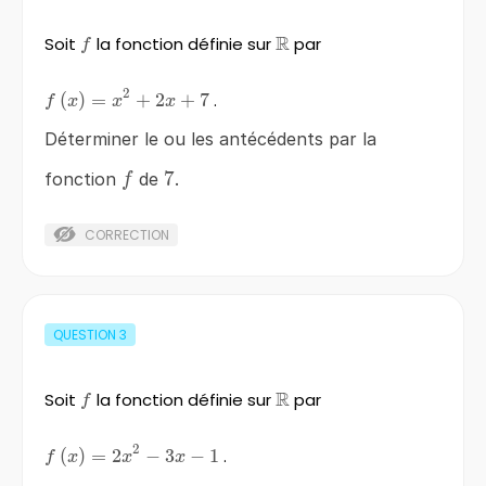
R
Soit
f
la fonction définie sur
\mathbb{R}
par
f
2
f\left(x\right)=x^{2}
(
)
=
+
2
+
7
.
f
x
x
x
+2x+7
Déterminer le ou les antécédents par la
f
7
7
fonction
de
.
f
CORRECTION
QUESTION
3
R
Soit
f
la fonction définie sur
\mathbb{R}
par
f
2
f\left(x\right)=2x^{2}
(
)
=
2
−
3
−
1
.
f
x
x
x
-3x-1