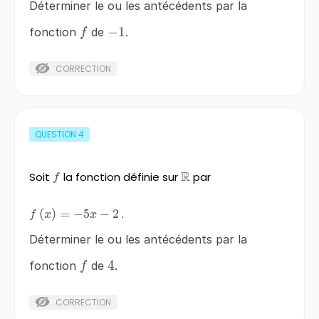
Déterminer le ou les antécédents par la
f
-1
−
1
fonction
de
.
f
CORRECTION
QUESTION
4
R
Soit
f
la fonction définie sur
\mathbb{R}
par
f
f\left(x\right)=-5x-
(
)
=
−
5
−
2
.
f
x
x
2
Déterminer le ou les antécédents par la
f
4
4
fonction
de
.
f
CORRECTION