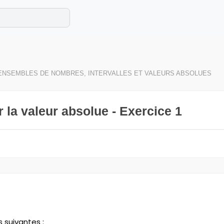
e les maths cet été !
se avec des exercices corrigés en vidéo.
ENSEMBLES DE NOMBRES, INTERVALLES ET VALEURS ABSOLUES
 la valeur absolue - Exercice 1
 suivantes :