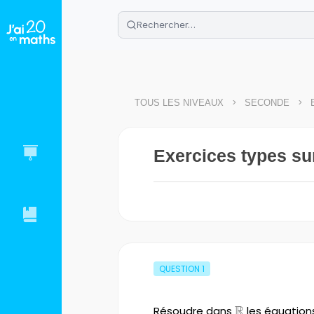
🌴
Cahier de vacances offert
: révis
Télécharge ton PDF gratuit et progres
>
>
TOUS LES NIVEAUX
SECONDE
Exercices types sur
QUESTION
1
R
Résoudre dans
\mathbb{R}
les équations