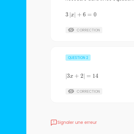
3\left|x\right|+6=0
3
∣
∣
+
6
=
0
x
CORRECTION
QUESTION
2
\left|3x+2\right|=14
∣
3
+
2
∣
=
14
x
CORRECTION
Signaler une erreur